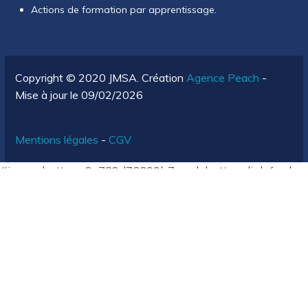
Actions de formation par apprentissage.
Copyright © 2020 JMSA. Création
Agence Peach
-
Mise à jour le 09/02/2026
Mentions légales
-
CGV
#iguru_button_6a782d73399b7 .wgl_button_link { color:
rgba(255,255,255,1); }#iguru_button_6a782d73399b7
.wgl_button_link:hover { color: rgba(6,201,141,1);
}#iguru_button_6a782d73399b7 .wgl_button_link {
border-color: transparent; background-color:
transparent; }#iguru_button_6a782d73399b7
.wgl_button_link:hover { border-color: transparent;
background-color: transparent;