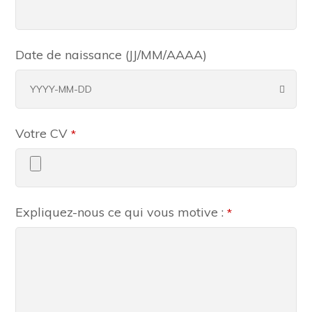
Date de naissance (JJ/MM/AAAA)
Votre CV
*
Email
Expliquez-nous ce qui vous motive :
*
Address
*