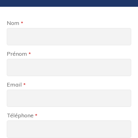
Website
Nom
*
URL
*
Prénom
*
Email
*
Téléphone
*